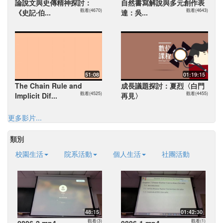
論說文與史傳精神探討：
自然書寫解說與多元創作表
觀看(4670)
觀看(4643)
《史記‧伯...
達：吳...
51:08
01:19:15
The Chain Rule and
成長議題探討：夏烈〈白門
觀看(4525)
觀看(4455)
Implicit Dif...
再見〉
更多影片...
類別
校園生活
院系活動
個人生活
社團活動
48:15
01:42:30
觀看(3)
觀看(1)