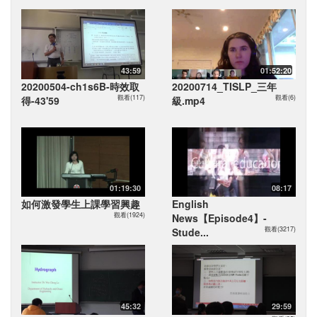
43:59
01:52:20
20200504-ch1s6B-時效取
20200714_TISLP_三年
觀看(117)
觀看(6)
得-43'59
級.mp4
01:19:30
08:17
如何激發學生上課學習興趣
English
觀看(1924)
News【Episode4】-
觀看(3217)
Stude...
45:32
29:59