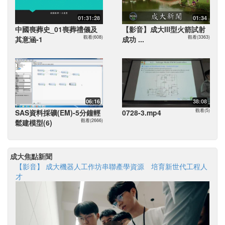
01:31:28
01:34
中國喪葬史_01喪葬禮儀及
【影音】成大III型火箭試射
觀看(608)
觀看(3363)
其意涵-1
成功 ...
06:16
38:08
觀看(5)
SAS資料採礦(EM)-5分鐘輕
0728-3.mp4
觀看(2666)
鬆建模型(6)
成大焦點新聞
【影音】 成大機器人工作坊串聯產學資源 培育新世代工程人
才