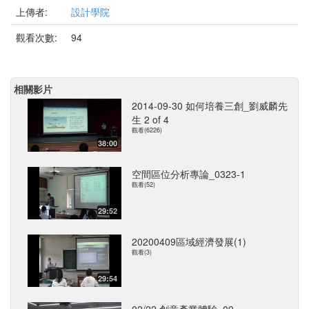
上傳者:
設計學院
觀看次數:
94
相關影片
2014-09-30 如何培養三創_劉威麟先
生 2 of 4
觀看(6226)
38:00
空間區位分析專論_0323-1
觀看(52)
29:52
20200409區域經濟發展(1)
觀看(3)
29:54