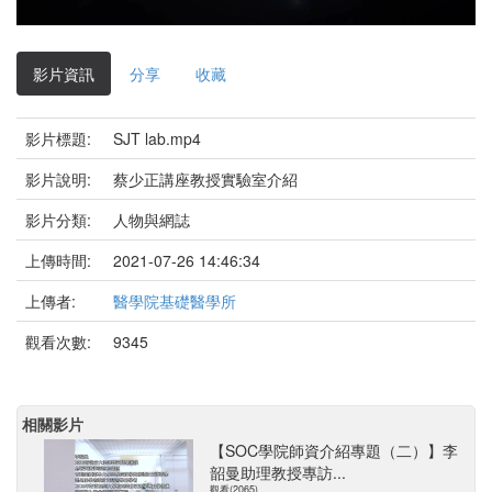
影
片
影片資訊
分享
收藏
影片標題:
SJT lab.mp4
影片說明:
蔡少正講座教授實驗室介紹
影片分類:
人物與網誌
上傳時間:
2021-07-26 14:46:34
上傳者:
醫學院基礎醫學所
觀看次數:
9345
相關影片
【SOC學院師資介紹專題（二）】李
韶曼助理教授專訪...
觀看(2065)