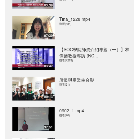
03:39
Tina_1228.mp4
觀看(484)
07:30
【SOC學院師資介紹專題（一）】林
偉棻教授專訪 (NC...
觀看(4275)
03:47
所長與畢業生合影
觀看(21)
00:13
0602_1.mp4
觀看(90)
37:51