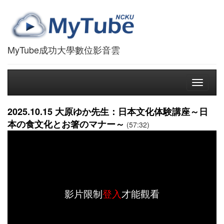
MyTube成功大學數位影音雲
Toggle
navigati
2025.10.15 大原ゆか先生：日本文化体験講座～日
本の食文化とお箸のマナー～
(57:32)
影片限制
登入
才能觀看