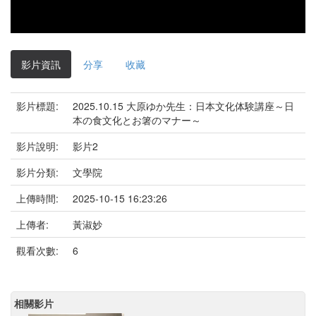
影片資訊
分享
收藏
影片標題:
2025.10.15 大原ゆか先生：日本文化体験講座～日
本の食文化とお箸のマナー～
影片說明:
影片2
影片分類:
文學院
上傳時間:
2025-10-15 16:23:26
上傳者:
黃淑妙
觀看次數:
6
相關影片