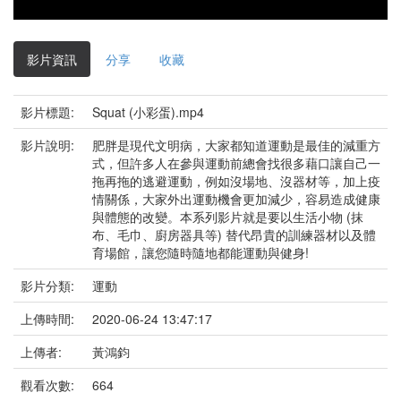
影片資訊
分享
收藏
影片標題:
Squat (小彩蛋).mp4
影片說明:
肥胖是現代文明病，大家都知道運動是最佳的減重方
式，但許多人在參與運動前總會找很多藉口讓自己一
拖再拖的逃避運動，例如沒場地、沒器材等，加上疫
情關係，大家外出運動機會更加減少，容易造成健康
與體態的改變。本系列影片就是要以生活小物 (抹
布、毛巾、廚房器具等) 替代昂貴的訓練器材以及體
育場館，讓您隨時隨地都能運動與健身!
影片分類:
運動
上傳時間:
2020-06-24 13:47:17
上傳者:
黃鴻鈞
觀看次數:
664