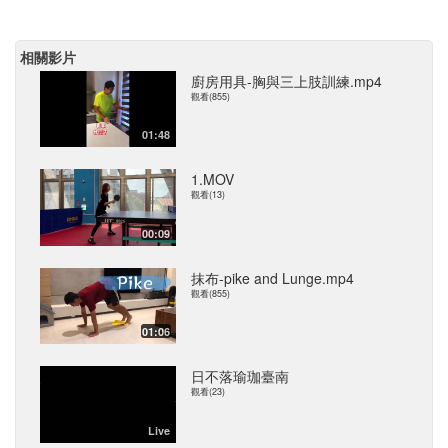
相關影片
廚房用具-胸與三上肢訓練.mp4
觀看(855)
01:48
1.MOV
觀看(13)
00:09
抹布-pike and Lunge.mp4
觀看(855)
01:06
日不落瑜珈臺南
觀看(23)
Live