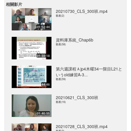
相關影片
20210730_CLS_300班.mp4
觀看(2)
01:52:44
資料庫系統_Chap6b
觀看(58)
01:22:18
第六週課程Ａjp4木曜34一限目L21と
いうold練習A-3...
觀看(59)
44:46
20210621_CLS_300班
觀看(16)
01:40:55
20210728_CLS_300班.mp4
觀看(3)