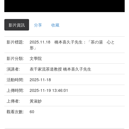
影片資訊
分享
收藏
影片標題:
2025.11.18 橋本喜久子先生：「茶の湯 心と
形」
影片分類:
文學院
演講者:
表千家流茶道教授 橋本喜久子先生
活動時間:
2025-11-18
上傳時間:
2025-11-19 13:46:01
上傳者:
黃淑妙
觀看次數:
60