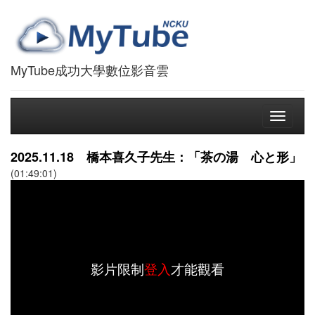
MyTube成功大學數位影音雲
Toggle
navigati
2025.11.18 橋本喜久子先生：「茶の湯 心と形」
(01:49:01)
影片限制
登入
才能觀看