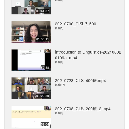
01:41:37
20210706_TISLP_500
觀看(1)
01:50:11
Introduction to Linguistics-20210602
0109-1.mp4
觀看(0)
52:58
20210728_CLS_400班.mp4
觀看(17)
01:20:30
20210708_CLS_200班_2.mp4
觀看(3)
52:04