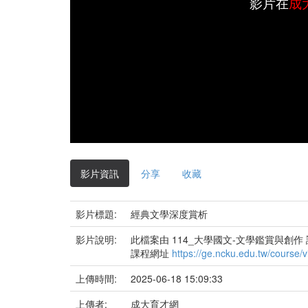
影片在
成
影片資訊
分享
收藏
影片標題:
經典文學深度賞析
影片說明:
此檔案由 114_大學國文-文學鑑賞與創作
課程網址
https://ge.ncku.edu.tw/course
上傳時間:
2025-06-18 15:09:33
上傳者:
成大育才網