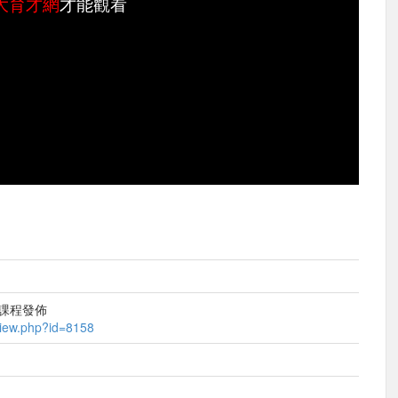
大育才網
才能觀看
 課程發佈
/view.php?id=8158