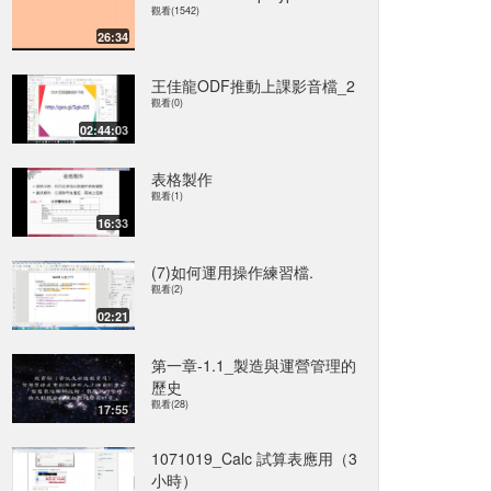
觀看(1542)
26:34
王佳龍ODF推動上課影音檔_2
觀看(0)
02:44:03
表格製作
觀看(1)
16:33
(7)如何運用操作練習檔.
觀看(2)
02:21
第一章-1.1_製造與運營管理的
歷史
觀看(28)
17:55
1071019_Calc 試算表應用（3
小時）