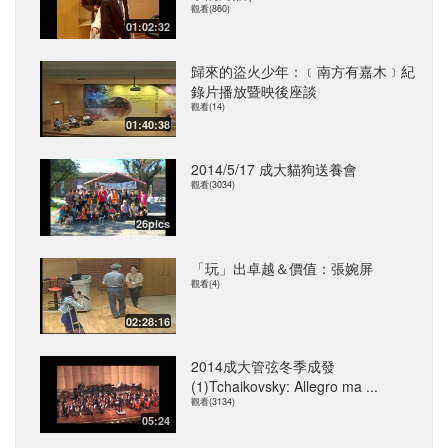
觀看(860)
01:02:32
歸來的盜火少年：﹝南方有嘉木﹞紀
錄片播放暨映後座談
觀看(14)
01:40:38
2014/5/17 成大貓狗送養會
觀看(3034)
26pics
「玩」出卓越＆價值：張婉屏
觀看(4)
02:28:16
2014成大管弦冬季成發
(1)Tchaikovsky: Allegro ma ...
觀看(3134)
05:24