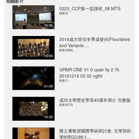
相關影片
0223_CCP第一堂課程_08.MTS
觀看(0)
16:06
2014成大管弦冬季成發(6)Flourishes
and Variants ...
觀看(2988)
12:08
UPAIR ONE V1 0 upair fly 2 7k
20161216 02 02 ngiht
觀看(1)
01:49
成功大學歷史學系40週年簡介 完整版
觀看(6270)
10:26
陳之藩教授國際學術研討會. 文學與科
學的對話(99.1...