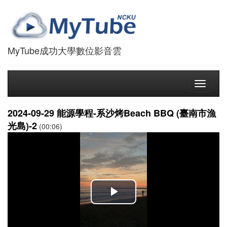
MyTube成功大學數位影音雲
Toggle
navigati
2024-09-29 能源學程-系沙烤Beach BBQ (臺南市漁
光島)-2
(00:06)
播
放