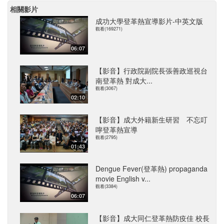
相關影片
成功大學登革熱宣導影片-中英文版
觀看(169271)
06:07
【影音】行政院副院長張善政巡視台
南登革熱 對成大...
觀看(3067)
02:10
【影音】成大外籍新生研習 不忘叮
嚀登革熱宣導
觀看(2795)
01:43
Dengue Fever(登革熱) propaganda
movie English v...
觀看(3384)
06:07
【影音】成大同仁登革熱防疫佳 校長