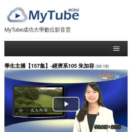
MyTube成功大學數位影音雲
Toggle
navigati
學生主播【157集】-經濟系105 朱加容
(06:18)
播
放