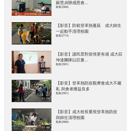
蘇慧貞辦感恩會...
觀看(2989)
01:56
【影音】防範登革熱蔓延 成大師生
一起動手清理校園
觀看(2715)
01:26
【影音】讓民眾對疫情更有感 成大莊
坤達團隊以巨量...
觀看(2991)
01:22
【影音】登革熱防疫觀摩會成大不藏
私 與會者獲益良多
觀看(2951)
01:14
【影音】成大校長重視登革熱防疫
與師生清理校園
觀看(2889)
01:49