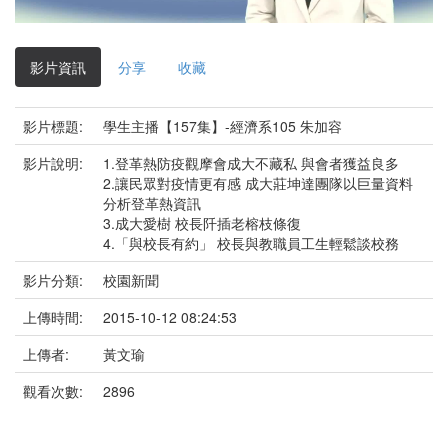
影
片
影片資訊
分享
收藏
影片標題:
學生主播【157集】-經濟系105 朱加容
影片說明:
1.登革熱防疫觀摩會成大不藏私 與會者獲益良多
2.讓民眾對疫情更有感 成大莊坤達團隊以巨量資料
分析登革熱資訊
3.成大愛樹 校長阡插老榕枝條復
4.「與校長有約」 校長與教職員工生輕鬆談校務
影片分類:
校園新聞
上傳時間:
2015-10-12 08:24:53
上傳者:
黃文瑜
觀看次數:
2896