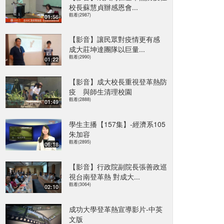
校長蘇慧貞辦感恩會...
觀看(2987)
01:56
【影音】讓民眾對疫情更有感
成大莊坤達團隊以巨量...
觀看(2990)
01:22
【影音】成大校長重視登革熱防
疫 與師生清理校園
觀看(2888)
01:49
學生主播【157集】-經濟系105
朱加容
觀看(2895)
06:18
【影音】行政院副院長張善政巡
視台南登革熱 對成大...
觀看(3064)
02:10
成功大學登革熱宣導影片-中英
文版