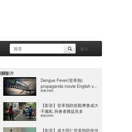
登入
相關影片
Dengue Fever(登革熱)
propaganda movie English v...
觀看(3382)
06:07
【影音】登革熱防疫觀摩會成大
不藏私 與會者獲益良多
觀看(2949)
01:14
【影音】成大同仁登革熱防疫佳