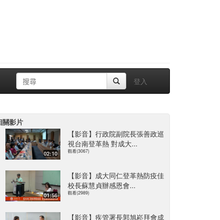
登入
相關影片
【影音】行政院副院長張善政巡
視台南登革熱 對成大...
觀看(3067)
02:10
【影音】成大同仁登革熱防疫佳
校長蘇慧貞辦感恩會...
觀看(2989)
01:56
【影音】疾管署長郭旭崧拜會成