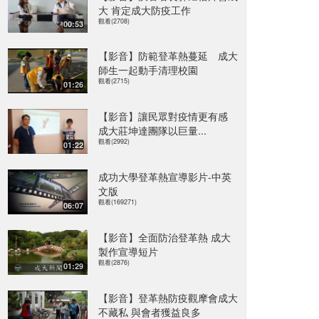
大 肯定成大防疫工作
觀看(2708)
00:53
【影音】防範登革熱蔓延 成大
師生一起動手清理校園
觀看(2715)
01:26
【影音】讓民眾對疫情更有感
成大莊坤達團隊以巨量...
觀看(2992)
01:22
成功大學登革熱宣導影片-中英
文版
觀看(169271)
06:07
【影音】全面防治登革熱 成大
製作宣導短片
觀看(2876)
01:29
【影音】登革熱防疫觀摩會成大
不藏私 與會者獲益良多