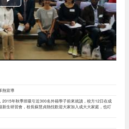
播
放
影
片
革熱宣導
2015年秋季班吸引近300名外籍學子前來就讀，校方12日在成
籍新生研習會，校長蘇慧貞熱忱歡迎大家加入成大大家庭，也叮