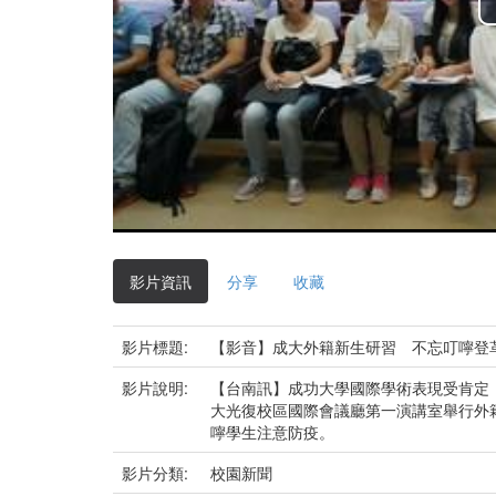
影片資訊
分享
收藏
影片標題:
【影音】成大外籍新生研習 不忘叮嚀登
影片說明:
【台南訊】成功大學國際學術表現受肯定，
大光復校區國際會議廳第一演講室舉行外
嚀學生注意防疫。
影片分類:
校園新聞