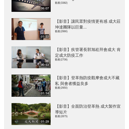
觀看(3382)
06:07
【影音】讓民眾對疫情更有感 成大莊
坤達團隊以巨量...
觀看(2990)
01:22
【影音】疾管署長郭旭崧拜會成大 肯
定成大防疫工作
觀看(2706)
00:53
【影音】登革熱防疫觀摩會成大不藏
私 與會者獲益良多
觀看(2950)
01:14
【影音】全面防治登革熱 成大製作宣
導短片
觀看(2875)
01:29