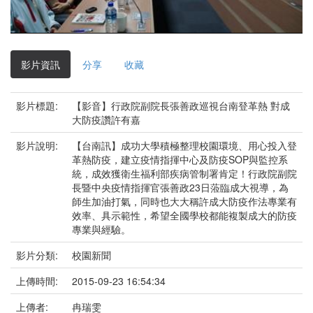
影
片
影片資訊
分享
收藏
影片標題:
【影音】行政院副院長張善政巡視台南登革熱 對成
大防疫讚許有嘉
影片說明:
【台南訊】成功大學積極整理校園環境、用心投入登
革熱防疫，建立疫情指揮中心及防疫SOP與監控系
統，成效獲衛生福利部疾病管制署肯定！行政院副院
長暨中央疫情指揮官張善政23日蒞臨成大視導，為
師生加油打氣，同時也大大稱許成大防疫作法專業有
效率、具示範性，希望全國學校都能複製成大的防疫
專業與經驗。
影片分類:
校園新聞
上傳時間:
2015-09-23 16:54:34
上傳者:
冉瑞雯