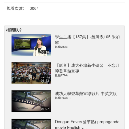
觀看次數:
3064
相關影片
學生主播【157集】-經濟系105 朱加
容
觀看(2895)
06:18
【影音】成大外籍新生研習 不忘叮
嚀登革熱宣導
觀看(2794)
01:43
成功大學登革熱宣導影片-中英文版
觀看(169271)
06:07
Dengue Fever(登革熱) propaganda
movie English v...