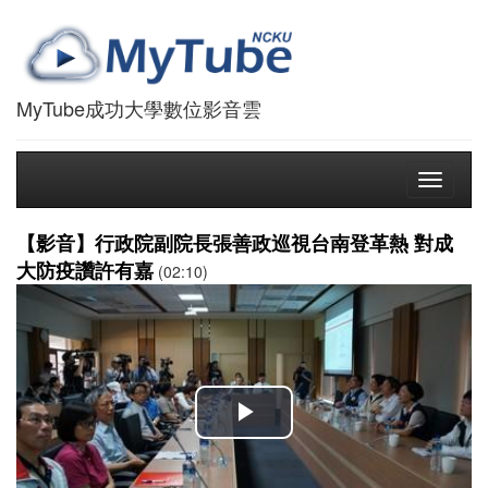
MyTube成功大學數位影音雲
Toggle
navigati
【影音】行政院副院長張善政巡視台南登革熱 對成
大防疫讚許有嘉
(02:10)
播
放