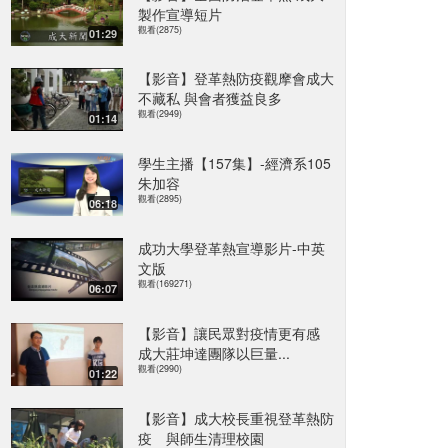
製作宣導短片
觀看(2875)
01:29
【影音】登革熱防疫觀摩會成大
不藏私 與會者獲益良多
觀看(2949)
01:14
學生主播【157集】-經濟系105
朱加容
觀看(2895)
06:18
成功大學登革熱宣導影片-中英
文版
觀看(169271)
06:07
【影音】讓民眾對疫情更有感
成大莊坤達團隊以巨量...
觀看(2990)
01:22
【影音】成大校長重視登革熱防
疫 與師生清理校園