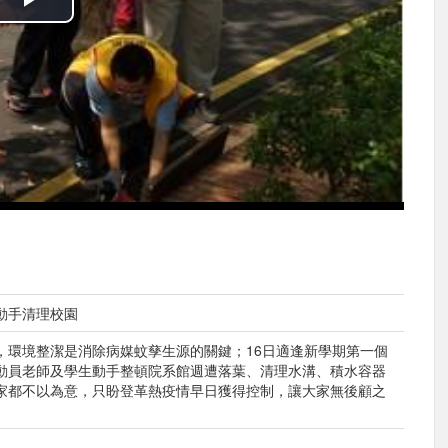
播
放
影
片
動手清理校園
，環境整潔是消除病媒蚊孳生源的關鍵；16日適逢新學期第一個
動員老師及學生動手整頓院系館週遭落葉、清理水溝、積水容器
家都不以為意，只盼登革熱疫情早日獲得控制，讓大家無後顧之