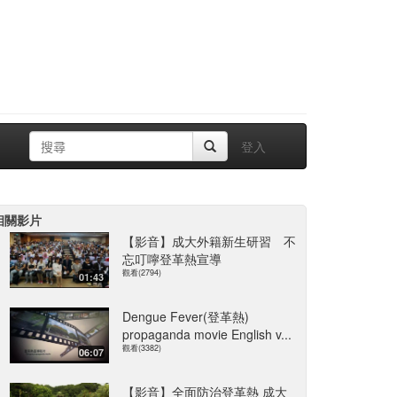
登入
相關影片
【影音】成大外籍新生研習 不
忘叮嚀登革熱宣導
觀看(2794)
01:43
Dengue Fever(登革熱)
propaganda movie English v...
觀看(3382)
06:07
【影音】全面防治登革熱 成大