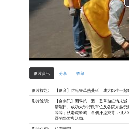
影片資訊
分享
收藏
影片標題:
【影音】防範登革熱蔓延 成大師生一起
影片說明:
【台南訊】開學第一週，登革熱疫情未減
清潔日、成功大學行政單位及各院系趁勢
等等；秋老虎發威，各個汗流夾背，但大
憂的學習與活動。
影片分類:
校園新聞