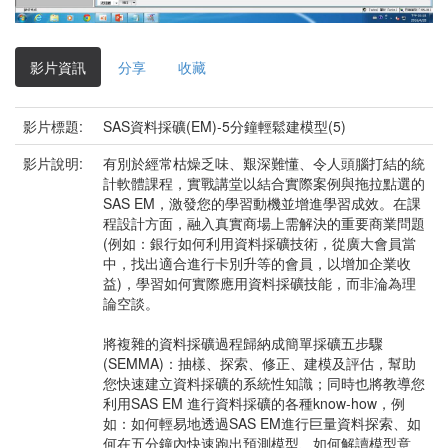
影
片
影片資訊
分享
收藏
影片標題:
SAS資料採礦(EM)-5分鐘輕鬆建模型(5)
影片說明:
有別於經常枯燥乏味、艱深難懂、令人頭腦打結的統
計軟體課程，實戰講堂以結合實際案例與拖拉點選的
SAS EM，激發您的學習動機並增進學習成效。在課
程設計方面，融入真實商場上需解決的重要商業問題
(例如：銀行如何利用資料採礦技術，從廣大會員當
中，找出適合進行卡別升等的會員，以增加企業收
益)，學習如何實際應用資料採礦技能，而非淪為理
論空談。
將複雜的資料採礦過程歸納成簡單採礦五步驟
(SEMMA)：抽樣、探索、修正、建模及評估，幫助
您快速建立資料採礦的系統性知識；同時也將教導您
利用SAS EM 進行資料採礦的各種know-how，例
如：如何輕易地透過SAS EM進行巨量資料探索、如
何在五分鐘內快速跑出預測模型、如何解讀模型意