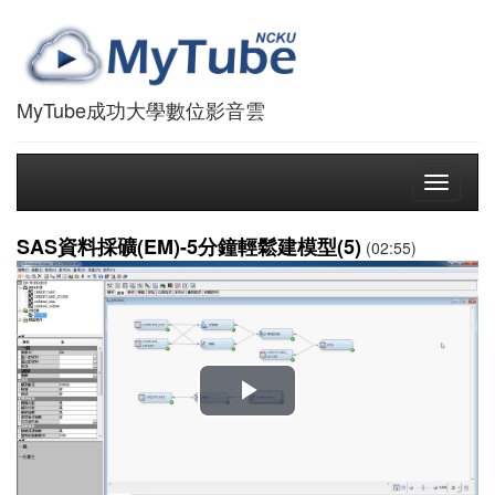
MyTube成功大學數位影音雲
Toggle
navigati
SAS資料採礦(EM)-5分鐘輕鬆建模型(5)
(02:55)
播
放