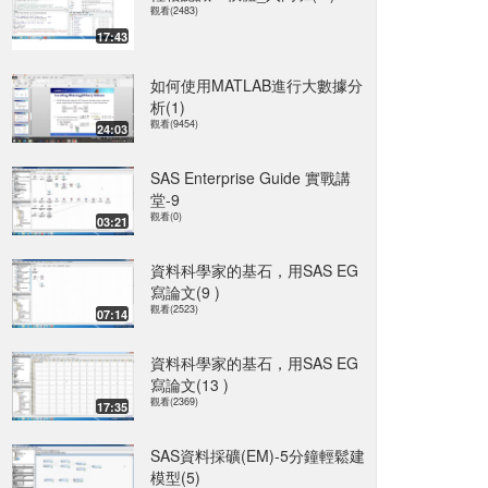
觀看(2483)
17:43
如何使用MATLAB進行大數據分
析(1)
觀看(9454)
24:03
SAS Enterprise Guide 實戰講
堂-9
觀看(0)
03:21
資料科學家的基石，用SAS EG
寫論文(9 )
觀看(2523)
07:14
資料科學家的基石，用SAS EG
寫論文(13 )
觀看(2369)
17:35
SAS資料採礦(EM)-5分鐘輕鬆建
模型(5)