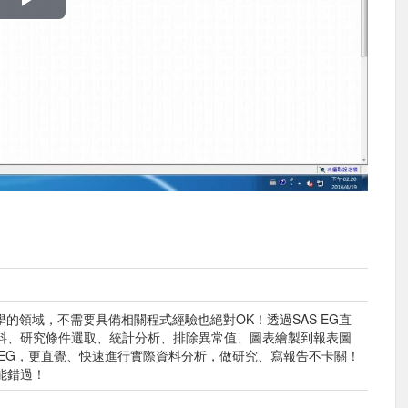
播
放
影
片
的領域，不需要具備相關程式經驗也絕對OK！透過SAS EG直
料、研究條件選取、統計分析、排除異常值、圖表繪製到報表圖
 EG，更直覺、快速進行實際資料分析，做研究、寫報告不卡關！
能錯過！