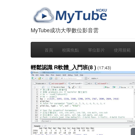
MyTube成功大學數位影音雲
首頁
校園焦點
單位影片
使用規範
輕鬆認識 R軟體_入門班(8 )
(17:43)