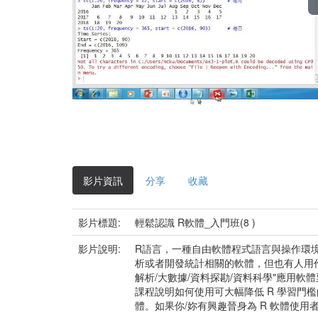
影片資訊
分享
收藏
影片標題:
輕鬆認識 R軟體_入門班(8 )
影片說明:
R語言，一種自由軟體程式語言與操作環
析或者開發統計相關的軟體，但也有人用作矩陣計
解析/大數據/資料探勘/資料科學"應用
課程說明如何使用可大幅降低 R 學習門檻的 
體。如果你/妳有興趣晉身為 R 軟體使用者