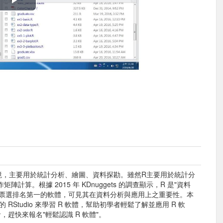
播
放
影
片
境，主要用於統計分析、繪圖、資料探勘。雖然R主要用於統計分
算。根據 2015 年 KDnuggets 的調查顯示，R 是"資料
軟體票選排名第一的軟體，可見其在資料分析與應用上之重要性。本
RStudio 來學習 R 軟體，幫助初學者輕鬆了解並應用 R 軟
，趕快來報名"輕鬆認識 R 軟體"。