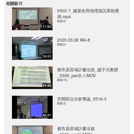
相關影片
0302-7_建築史與地理資訊系統應
用.mp4
觀看(3)
11:00
2020.03.26 W4-8
觀看(2)
16:03
都市及區域計畫法規_趙子元教授
_0309_part2-1.MOV
觀看(72)
31:44
空間區位分析專論_0518-3
觀看(3)
42:47
都市及區域計畫法規