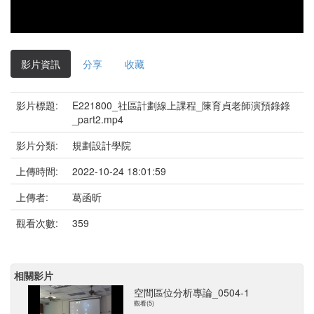
影片資訊
分享
收藏
影片標題:
E221800_社區計劃線上課程_陳育貞老師演預錄錄
_part2.mp4
影片分類:
規劃設計學院
上傳時間:
2022-10-24 18:01:59
上傳者:
葛函昕
觀看次數:
359
相關影片
空間區位分析專論_0504-1
觀看(5)