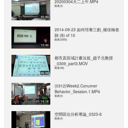
20200304大二上午.MP4
觀看(4)
45:40
2014-09-23 如何培養三創_楊佳翰老
師 (8) of 10
觀看(2593)
12:40
都市及區域計畫法規_趙子元教授
_0309_part3.MOV
觀看(48)
35:32
(0312)Week2.Conumer
Behavior_Session.1.MP4
觀看(4)
01:14:18
空間區位分析專論_0323-6
觀看(4)