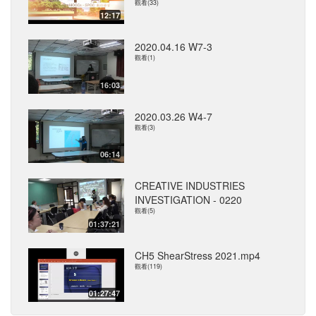
觀看(33)
12:17
2020.04.16 W7-3
觀看(1)
16:03
2020.03.26 W4-7
觀看(3)
06:14
CREATIVE INDUSTRIES
INVESTIGATION - 0220
觀看(5)
01:37:21
CH5 ShearStress 2021.mp4
觀看(119)
01:27:47