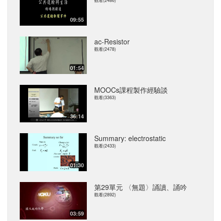
觀看(2486)
09:55
ac-Resistor
觀看(2478)
01:54
MOOCs課程製作經驗談
觀看(3363)
36:14
Summary: electrostatic
觀看(2433)
01:30
第29單元 〈無題〉誦讀、誦吟
觀看(2892)
03:59