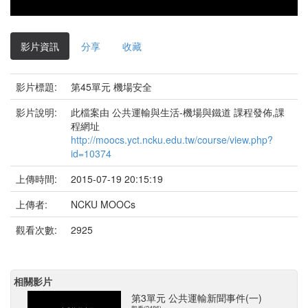
影
片
影片資訊
分享
收藏
影片標題:
第45單元 機場安全
影片說明:
此檔案由 公共運輸與生活-機場與鐵道 課程發佈,課
程網址
http://moocs.yct.ncku.edu.tw/course/view.php?
id=10374
上傳時間:
2015-07-19 20:15:19
上傳者:
NCKU MOOCs
觀看次數:
2925
相關影片
第3單元 公共運輸新聞事件(一)