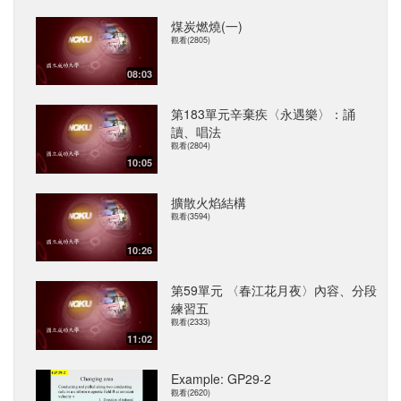
煤炭燃燒(一)
觀看(2805)
08:03
第183單元辛棄疾〈永遇樂〉：誦
讀、唱法
觀看(2804)
10:05
擴散火焰結構
觀看(3594)
10:26
第59單元 〈春江花月夜〉內容、分段
練習五
觀看(2333)
11:02
Example: GP29-2
觀看(2620)