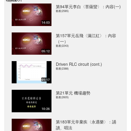
第94單元李白〈菩薩蠻〉：內容(一)
觀看(2585)
14:03
第157單元岳飛〈滿江紅〉：內容
（一）
觀看(2243)
05:12
Driven RLC circuit (cont.)
觀看(2388)
01:17
第21單元 機場趨勢
觀看(2605)
10:26
第183單元辛棄疾〈永遇樂〉：誦
讀、唱法