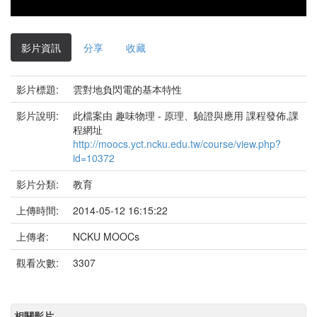
影
片
影片資訊
分享
收藏
影片標題:
雲對地負閃電的基本特性
影片說明:
此檔案由 趣味物理 - 原理、驗證與應用 課程發佈,課
程網址
http://moocs.yct.ncku.edu.tw/course/view.php?
id=10372
影片分類:
教育
上傳時間:
2014-05-12 16:15:22
上傳者:
NCKU MOOCs
觀看次數:
3307
相關影片