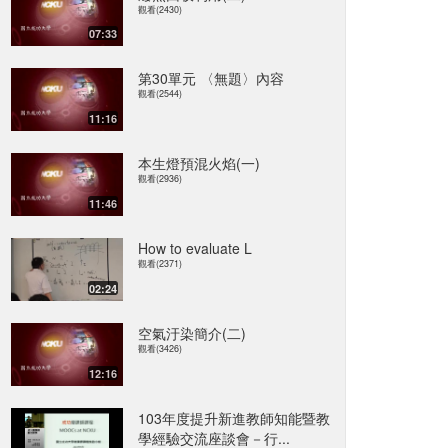
觀看(2430)
07:33
第30單元 〈無題〉內容
觀看(2544)
11:16
本生燈預混火焰(一)
觀看(2936)
11:46
How to evaluate L
觀看(2371)
02:24
空氣汙染簡介(二)
觀看(3426)
12:16
103年度提升新進教師知能暨教
學經驗交流座談會－行...