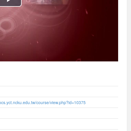
播
放
影
片
ocs.yct.ncku.edu.tw/course/view.php?id=10375