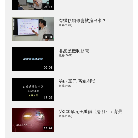
03:16
有幾顆鋼球會被撞出來？
觀看(2369)
04:01
非感應機制起電
觀看(2462)
08:01
第64單元 系統測試
觀看(2482)
15:24
第230單元王禹偁〈清明〉：背景
觀看(2987)
11:44