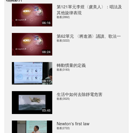
第121單元李煜〈虞美人〉：唱法及
其他旋律表現
觀看(2892)
06:16
第62單元 〈將進酒〉誦讀、歌法一
觀看(3222)
08:24
轉動慣量的定義
觀看(3183)
09:17
生活中如何去除靜電危害
觀看(3525)
03:45
Newton's first law
觀看(2722)