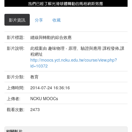
影
片
影片資訊
分享
收藏
影片標題:
縫線與轉動的綜合效應
影片說明:
此檔案由 趣味物理 - 原理、驗證與應用 課程發佈,課
程網址
http://moocs.yct.ncku.edu.tw/course/view.php?
id=10372
影片分類:
教育
上傳時間:
2014-07-24 16:36:16
上傳者:
NCKU MOOCs
觀看次數:
2473
相關影片