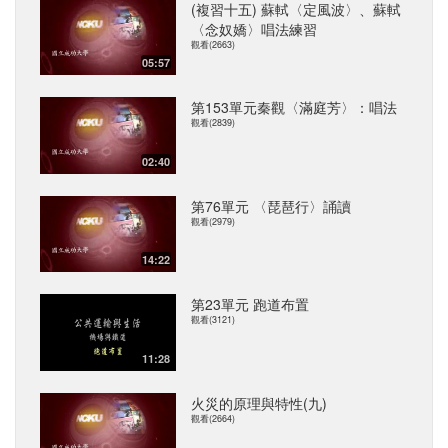
(複習十五) 蘇軾〈定風波〉、蘇軾
〈念奴嬌〉唱法練習
觀看(2663)
05:57
第153單元秦觀〈滿庭芳〉：唱法
觀看(2839)
02:40
第76單元 〈琵琶行〉誦讀
觀看(2979)
14:22
第23單元 跑道布置
觀看(3121)
11:28
火災的原理與特性(九)
觀看(2664)