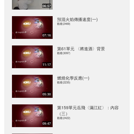
06:57
預混火焰傳播速度(一)
觀看(2469)
07:16
第61單元 〈將進酒〉背景
觀看(3097)
11:17
燃燒化學反應(一)
觀看(2235)
05:30
第159單元岳飛〈滿江紅〉：內容
（三）
觀看(2422)
09:47