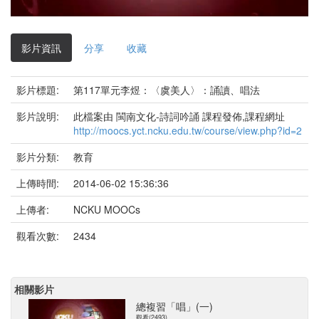
影
片
影片資訊
分享
收藏
影片標題:
第117單元李煜：〈虞美人〉：誦讀、唱法
影片說明:
此檔案由 閩南文化-詩詞吟誦 課程發佈,課程網址
http://moocs.yct.ncku.edu.tw/course/view.php?id=2
影片分類:
教育
上傳時間:
2014-06-02 15:36:36
上傳者:
NCKU MOOCs
觀看次數:
2434
相關影片
總複習「唱」(一)
觀看(2493)