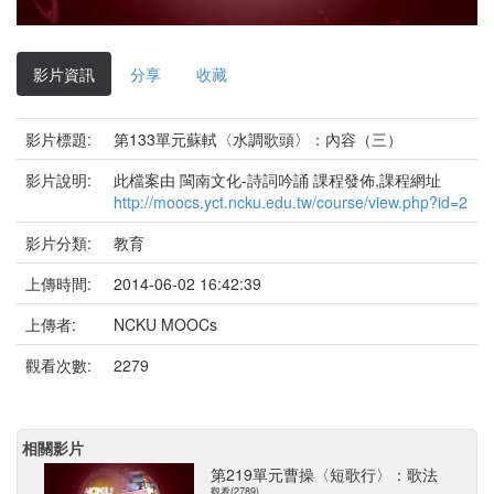
影
片
影片資訊
分享
收藏
影片標題:
第133單元蘇軾〈水調歌頭〉：內容（三）
影片說明:
此檔案由 閩南文化-詩詞吟誦 課程發佈,課程網址
http://moocs.yct.ncku.edu.tw/course/view.php?id=2
影片分類:
教育
上傳時間:
2014-06-02 16:42:39
上傳者:
NCKU MOOCs
觀看次數:
2279
相關影片
第219單元曹操〈短歌行〉：歌法
觀看(2789)