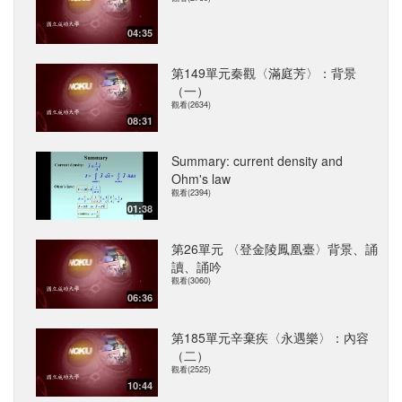
04:35
第149單元秦觀〈滿庭芳〉：背景
（一）
觀看(2634)
08:31
Summary: current density and
Ohm's law
觀看(2394)
01:38
第26單元 〈登金陵鳳凰臺〉背景、誦
讀、誦吟
觀看(3060)
06:36
第185單元辛棄疾〈永遇樂〉：內容
（二）
觀看(2525)
10:44