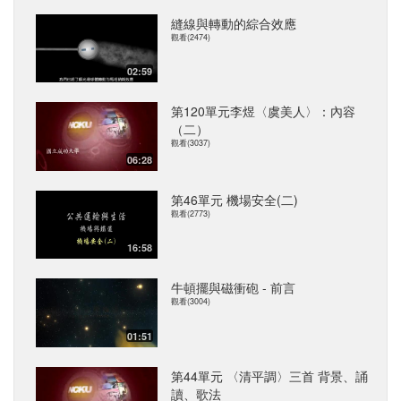
縫線與轉動的綜合效應
觀看(2474)
02:59
第120單元李煜〈虞美人〉：內容
（二）
觀看(3037)
06:28
第46單元 機場安全(二)
觀看(2773)
16:58
牛頓擺與磁衝砲 - 前言
觀看(3004)
01:51
第44單元 〈清平調〉三首 背景、誦
讀、歌法