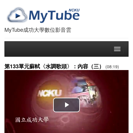
MyTube成功大學數位影音雲
Toggle
navigati
第133單元蘇軾〈水調歌頭〉：內容（三）
(08:19)
播
放