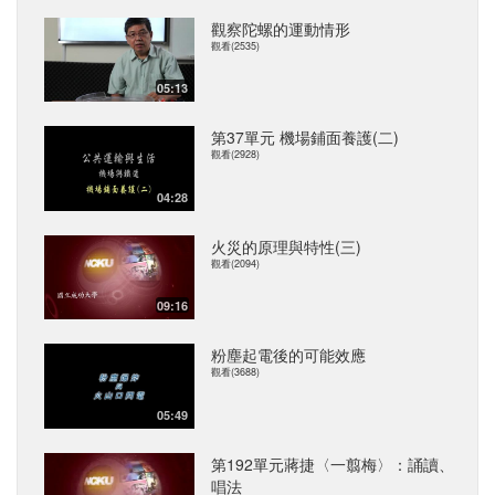
觀察陀螺的運動情形
觀看(2535)
05:13
第37單元 機場鋪面養護(二)
觀看(2928)
04:28
火災的原理與特性(三)
觀看(2094)
09:16
粉塵起電後的可能效應
觀看(3688)
05:49
第192單元蔣捷〈一翦梅〉：誦讀、
唱法