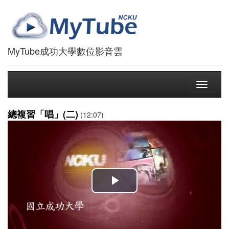
MyTube成功大學數位影音雲
Toggle
navigati
總複習「唱」(二)
(12:07)
播
放