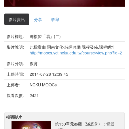
影
片
影片資訊
分享
收藏
影片標題:
總複習「唱」(二)
影片說明:
此檔案由 閩南文化-詩詞吟誦 課程發佈,課程網址
http://moocs.yct.ncku.edu.tw/course/view.php?id=2
影片分類:
教育
上傳時間:
2014-07-28 12:39:45
上傳者:
NCKU MOOCs
觀看次數:
2421
相關影片
第150單元秦觀〈滿庭芳〉：背景