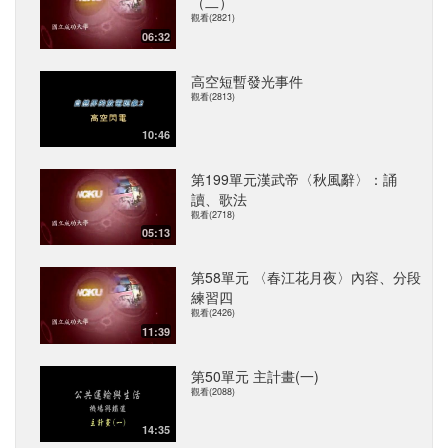
（二）
觀看(2821)
06:32
高空短暫發光事件
觀看(2813)
10:46
第199單元漢武帝〈秋風辭〉：誦
讀、歌法
觀看(2718)
05:13
第58單元 〈春江花月夜〉內容、分段
練習四
觀看(2426)
11:39
第50單元 主計畫(一)
觀看(2088)
14:35