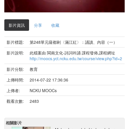
影
片
影片資訊
分享
收藏
影片標題:
第248單元薩都剌〈滿江紅〉：誦讀、內容（一）
影片說明:
此檔案由 閩南文化-詩詞吟誦 課程發佈,課程網址
http://moocs.yct.ncku.edu.tw/course/view.php?id=2
影片分類:
教育
上傳時間:
2014-07-22 17:36:36
上傳者:
NCKU MOOCs
觀看次數:
2483
相關影片