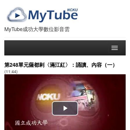
MyTube成功大學數位影音雲
Toggle
navigati
第248單元薩都剌〈滿江紅〉：誦讀、內容（一）
(11:44)
播
放