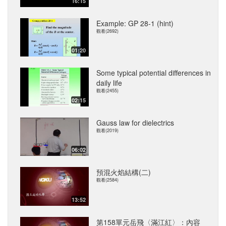
16:15
Example: GP 28-1 (hint)
觀看(2692)
01:20
Some typical potential differences in
daily life
觀看(2455)
02:15
Gauss law for dielectrics
觀看(2019)
06:02
預混火焰結構(二)
觀看(2584)
13:52
第158單元岳飛〈滿江紅〉：內容