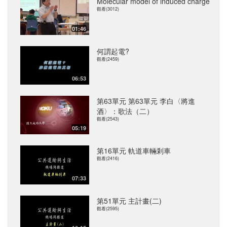
Molecular model of induced charge
觀看(3012)
01:46
何謂起電?
觀看(2459)
06:53
第63單元 第63單元 李白〈將進
酒〉：歌法（二）
觀看(2543)
05:19
第16單元 軌道車輛剎車
觀看(2416)
07:33
第51單元 主計畫(二)
觀看(2595)