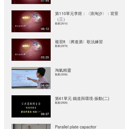
07:44
第110單元李煜：〈浪淘沙〉：背景
（三）
觀看(2610)
08:12
複習8 〈將進酒〉歌法練習
觀看(2879)
03:25
淘氣精靈
觀看(3006)
04:00
第61單元 鐵道與環境-振動(二)
觀看(2926)
09:37
Parallel plate capacitor