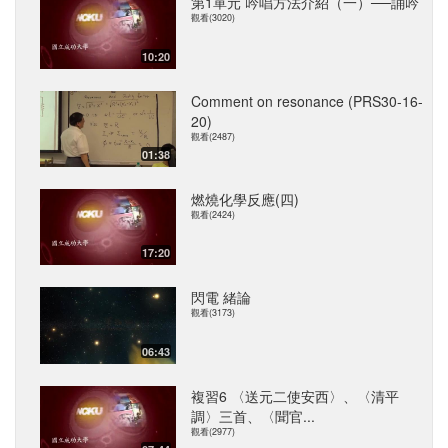
第1單元 吟唱方法介紹（一）──誦吟
觀看(3020)
10:20
Comment on resonance (PRS30-16-
20)
觀看(2487)
01:38
燃燒化學反應(四)
觀看(2424)
17:20
閃電 緒論
觀看(3173)
06:43
複習6 〈送元二使安西〉、〈清平
調〉三首、〈聞官...
觀看(2977)