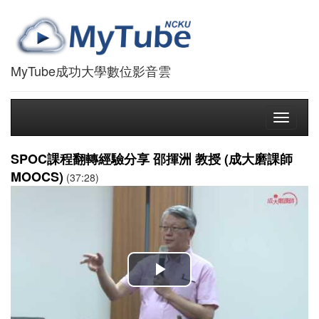
MyTube成功大學數位影音雲
Toggle
navigati
SPOC課程翻轉經驗分享 邵揮洲 教授 (成大磨課師
MOOCS)
(37:28)
播
放