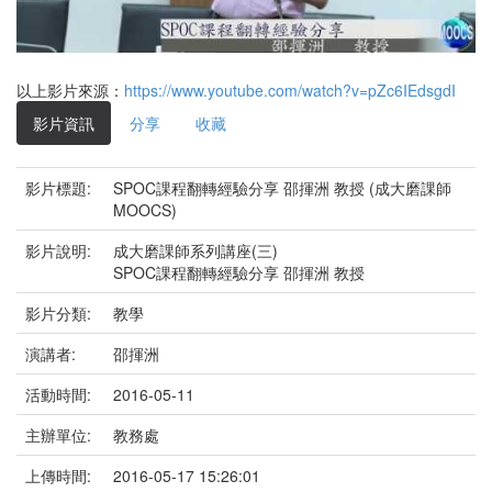
影
片
以上影片來源：
https://www.youtube.com/watch?v=pZc6IEdsgdI
影片資訊
分享
收藏
影片標題:
SPOC課程翻轉經驗分享 邵揮洲 教授 (成大磨課師
MOOCS)
影片說明:
成大磨課師系列講座(三)
SPOC課程翻轉經驗分享 邵揮洲 教授
影片分類:
教學
演講者:
邵揮洲
活動時間:
2016-05-11
主辦單位:
教務處
上傳時間:
2016-05-17 15:26:01