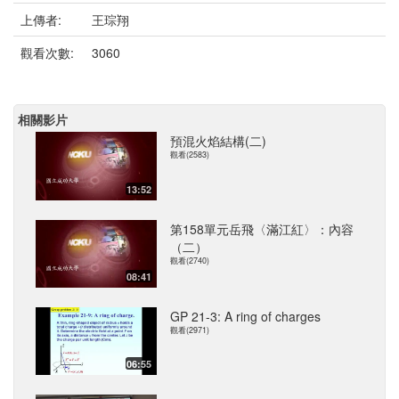
上傳者:
王琮翔
觀看次數:
3060
相關影片
預混火焰結構(二)
觀看(2583)
13:52
第158單元岳飛〈滿江紅〉：內容
（二）
觀看(2740)
08:41
GP 21-3: A ring of charges
觀看(2971)
06:55