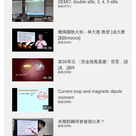
DEMO: double slits, 3, 4, 5 slits
觀看(2751)
05:00
蠟燭擴散火焰 - 林大惠 教授 [成大磨
課師moocs]
觀看(2224)
18:39
第26單元 〈登金陵鳳凰臺〉背景、誦
讀、誦吟
觀看(3059)
06:36
Current loop and magnetic dipole
moment
觀看(2699)
07:20
有幾顆鋼球會被撞出來？
觀看(2369)