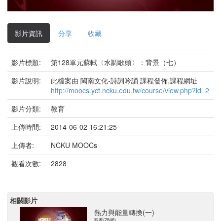
影
片
影片資訊
分享
收藏
影片標題:
第128單元蘇軾〈水調歌頭〉：背景（七）
影片說明:
此檔案由 閩南文化-詩詞吟誦 課程發佈,課程網址
http://moocs.yct.ncku.edu.tw/course/view.php?id=2
影片分類:
教育
上傳時間:
2014-06-02 16:21:25
上傳者:
NCKU MOOCs
觀看次數:
2828
相關影片
熱力與能量轉換(一)
觀看(2846)