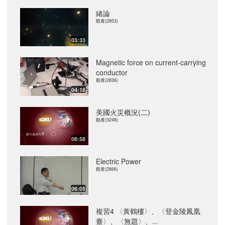
緒論
觀看(2853)
03:33
Magnetic force on current-carrying
conductor
觀看(2836)
04:18
美國火災概況(二)
觀看(3248)
08:58
Electric Power
觀看(2866)
06:05
複習4 〈黃鶴樓〉、〈登金陵鳳凰
臺〉、〈無題〉、...