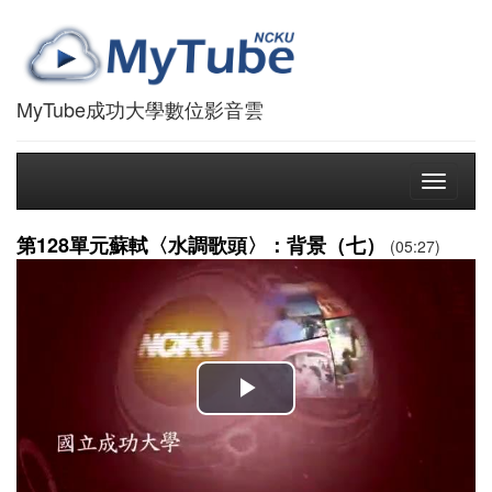
MyTube成功大學數位影音雲
Toggle
navigati
第128單元蘇軾〈水調歌頭〉：背景（七）
(05:27)
播
放