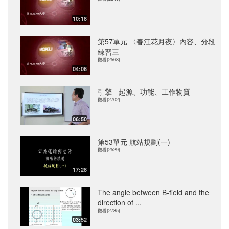
10:18
第57單元 〈春江花月夜〉內容、分段
練習三
觀看(2568)
04:06
引擎 - 起源、功能、工作物質
觀看(2702)
06:50
第53單元 航站規劃(一)
觀看(2529)
17:28
The angle between B-field and the
direction of ...
觀看(2785)
03:52