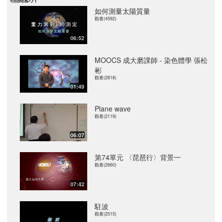
如何測量太陽質量
觀看(4592)
06:52
MOOCS 成大磨課師 - 染色體學 張松
彬
觀看(2818)
01:49
Plane wave
觀看(2119)
06:07
第74單元 〈琵琶行〉背景一
觀看(2660)
07:42
駐波
觀看(2515)