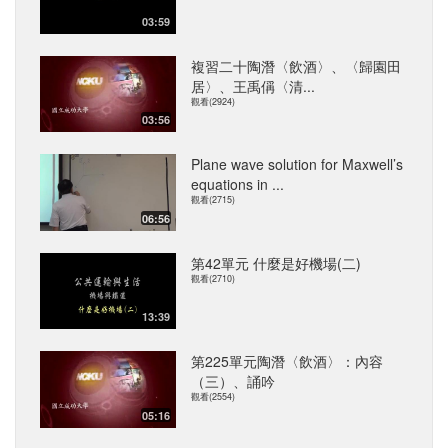
03:59
複習二十陶潛〈飲酒〉、〈歸園田
居〉、王禹偁〈清...
觀看(2924)
03:56
Plane wave solution for Maxwell’s
equations in ...
觀看(2715)
06:56
第42單元 什麼是好機場(二)
觀看(2710)
13:39
第225單元陶潛〈飲酒〉：內容
（三）、誦吟
觀看(2554)
05:16