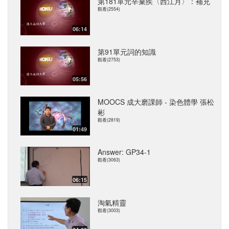
第181單元辛棄疾〈西江月〉：補充
觀看(2554)
06:14
第91單元詞的知識
觀看(2753)
05:56
MOOCS 成大磨課師 - 染色體學 張松
彬
觀看(2819)
01:49
Answer: GP34-1
觀看(3063)
06:15
淘氣精靈
觀看(3003)