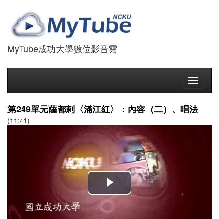
MyTube成功大學數位影音雲
Toggle
navigati
第249單元薩都剌〈滿江紅〉：內容（二）、唱法
(11:41)
播
放