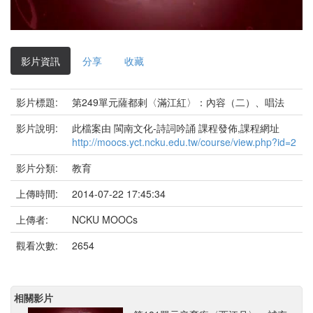
影
片
影片資訊
分享
收藏
影片標題:
第249單元薩都剌〈滿江紅〉：內容（二）、唱法
影片說明:
此檔案由 閩南文化-詩詞吟誦 課程發佈,課程網址
http://moocs.yct.ncku.edu.tw/course/view.php?id=2
影片分類:
教育
上傳時間:
2014-07-22 17:45:34
上傳者:
NCKU MOOCs
觀看次數:
2654
相關影片