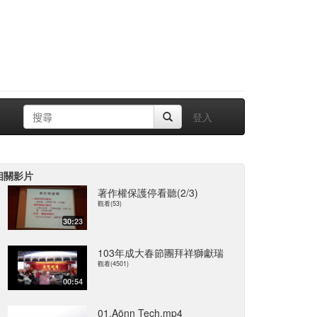
登入
相關影片
著作權保護停看聽(2/3)
觀看(53)
30:23
103年成大春節團拜祥獅獻瑞
觀看(4501)
00:54
01.Aönn Tech.mp4