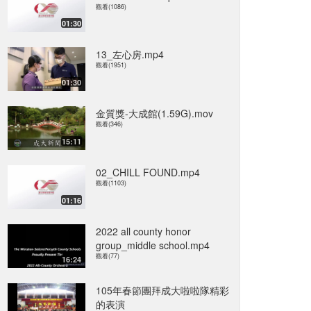
觀看(1086)
01:30
13_左心房.mp4
觀看(1951)
01:30
金質獎-大成館(1.59G).mov
觀看(346)
15:11
02_CHILL FOUND.mp4
觀看(1103)
01:16
2022 all county honor
group_middle school.mp4
觀看(77)
16:24
105年春節團拜成大啦啦隊精彩
的表演