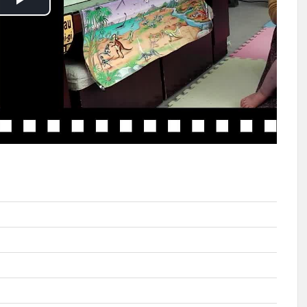
播
放
影
片