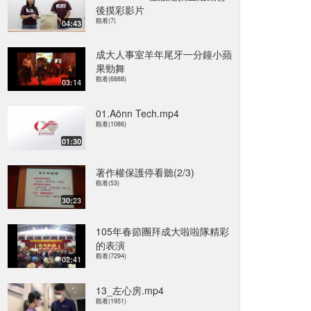
後摸彩影片
觀看(7)
04:43
成大人事室羊年尾牙一分鐘小蘋
果勁舞
觀看(6888)
03:14
01.Aönn Tech.mp4
觀看(1086)
01:30
著作權保護停看聽(2/3)
觀看(53)
30:23
105年春節團拜成大啦啦隊精彩
的表演
觀看(7294)
02:41
13_左心房.mp4
觀看(1951)