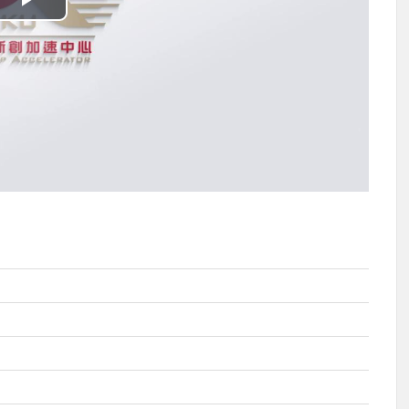
播
放
影
片