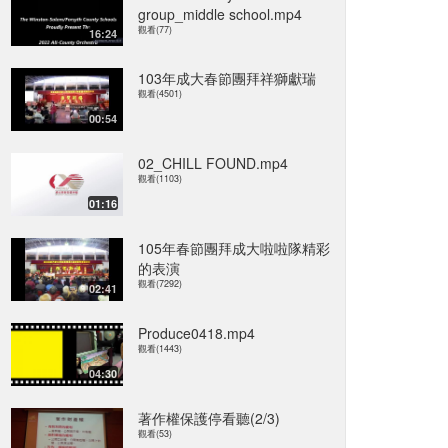
group_middle school.mp4
觀看(77)
16:24
103年成大春節團拜祥獅獻瑞
觀看(4501)
00:54
02_CHILL FOUND.mp4
觀看(1103)
01:16
105年春節團拜成大啦啦隊精彩
的表演
觀看(7292)
02:41
Produce0418.mp4
觀看(1443)
04:30
著作權保護停看聽(2/3)
觀看(53)