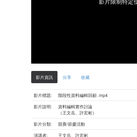
影片限制特定
影片資訊
分享
收藏
影片標題:
階段性資料編輯回顧 .mp4
影片說明:
資料編輯實作討論
（王文岳、許宏彬）
影片分類:
競賽/節慶活動
演講者:
王文岳、許宏彬