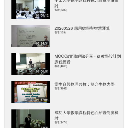
討
觀看(2282)
01:00:12
20260526 應用數學與智慧運算
觀看(103)
02:24:34
MOOCs實務經驗分享 - 從教學設計到
課程經營
觀看(4266)
01:00:51
當生命與物理共舞：簡介生物力學
觀看(3642)
01:57:04
成功大學數學課程特色介紹暨制度檢
討
觀看(2474)
42:24