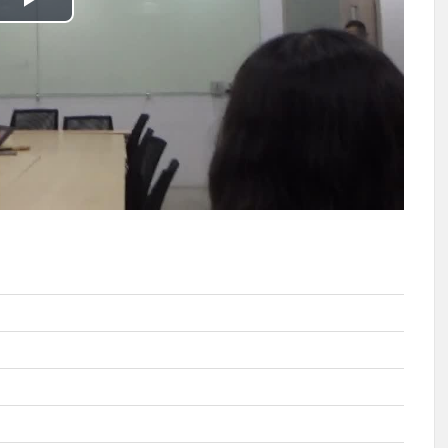
播
放
影
片