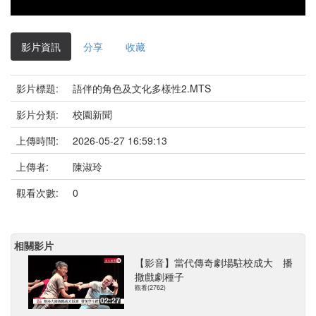
影片資訊
分享
收藏
影片標題:
語伴的角色及文化多樣性2.MTS
影片分類:
校園新聞
上傳時間:
2026-05-27 16:59:13
上傳者:
陳淑玲
觀看次數:
0
相關影片
【影音】當代傳奇劇場駐校成大 播
撒戲劇種子
觀看(2762)
02:27