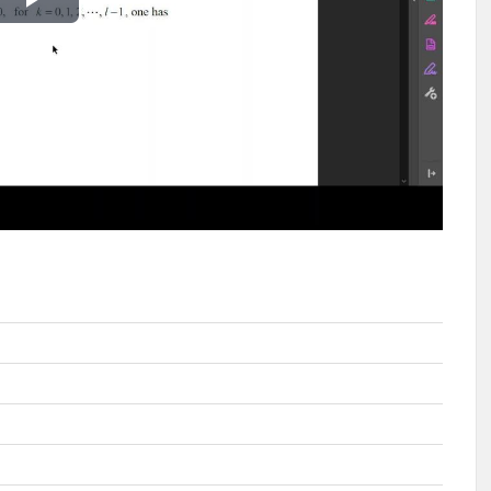
播
放
影
片