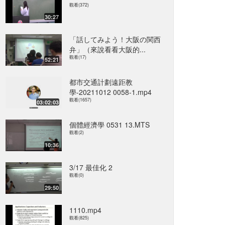
觀看(372)
30:27
「話してみよう！大阪の関西
弁」（來說看看大阪的...
觀看(17)
52:21
都市交通計劃遠距教
學-20211012 0058-1.mp4
觀看(1657)
03:02:03
個體經濟學 0531 13.MTS
觀看(2)
10:36
3/17 最佳化 2
觀看(0)
29:50
1110.mp4
觀看(825)