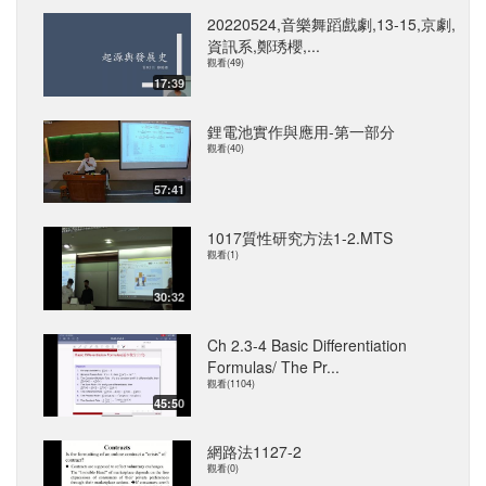
20220524,音樂舞蹈戲劇,13-15,京劇,
資訊系,鄭琇櫻,...
觀看(49)
17:39
鋰電池實作與應用-第一部分
觀看(40)
57:41
1017質性研究方法1-2.MTS
觀看(1)
30:32
Ch 2.3-4 Basic Differentiation
Formulas/ The Pr...
觀看(1104)
45:50
網路法1127-2
觀看(0)