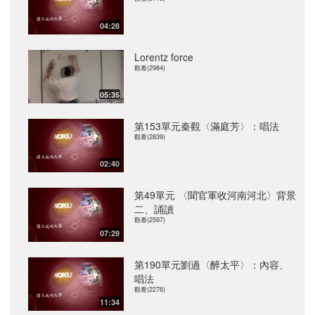
04:28
Lorentz force
觀看(2984)
05:35
第153單元秦觀〈滿庭芳〉：唱法
觀看(2839)
02:40
第49單元 〈聞官軍收河南河北〉背景
二、誦讀
觀看(2597)
07:29
第190單元劉過〈醉太平〉：內容、
唱法
觀看(2276)
11:34