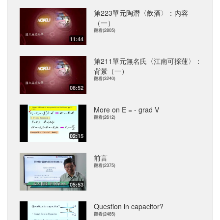
第223單元陶潛〈飲酒〉：內容
（一）
觀看(2805)
11:44
第211單元無名氏〈江南可採蓮〉：
背景（一）
觀看(3240)
08:52
More on E = - grad V
觀看(2612)
02:15
前言
觀看(2375)
05:53
Question in capacitor?
觀看(2485)