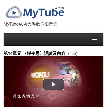
MyTube成功大學數位影音雲
Toggle
navigati
第14單元 〈靜夜思〉誦讀及內容
(10:28)
播
放