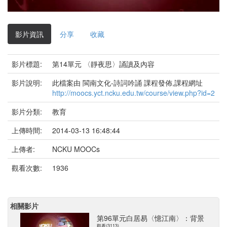
影
片
影片資訊
分享
收藏
影片標題:
第14單元 〈靜夜思〉誦讀及內容
影片說明:
此檔案由 閩南文化-詩詞吟誦 課程發佈,課程網址
http://moocs.yct.ncku.edu.tw/course/view.php?id=2
影片分類:
教育
上傳時間:
2014-03-13 16:48:44
上傳者:
NCKU MOOCs
觀看次數:
1936
相關影片
第96單元白居易〈憶江南〉：背景
觀看(3113)