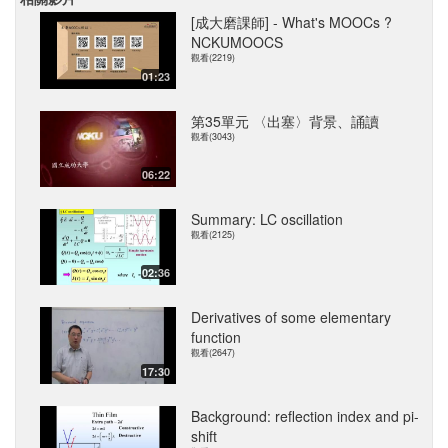
[成大磨課師] - What's MOOCs ?
NCKUMOOCS
觀看(2219)
01:23
第35單元 〈出塞〉背景、誦讀
觀看(3043)
06:22
Summary: LC oscillation
觀看(2125)
02:36
Derivatives of some elementary
function
觀看(2647)
17:30
Background: reflection index and pi-
shift