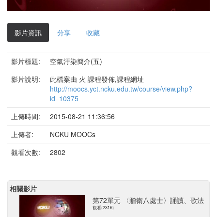
影
片
影片資訊
分享
收藏
影片標題:
空氣汙染簡介(五)
影片說明:
此檔案由 火 課程發佈,課程網址
http://moocs.yct.ncku.edu.tw/course/view.php?
id=10375
上傳時間:
2015-08-21 11:36:56
上傳者:
NCKU MOOCs
觀看次數:
2802
相關影片
第72單元 〈贈衛八處士〉誦讀、歌法
觀看(2316)