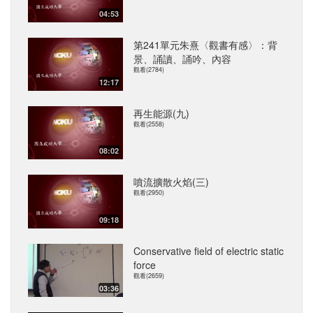
04:53
第241單元朱熹〈觀書有感〉：背
景、誦讀、誦吟、內容
觀看(2784)
12:17
再生能源(九)
觀看(2558)
08:02
噴流擴散火焰(三)
觀看(2950)
09:18
Conservative field of electric static
force
觀看(2659)
03:36