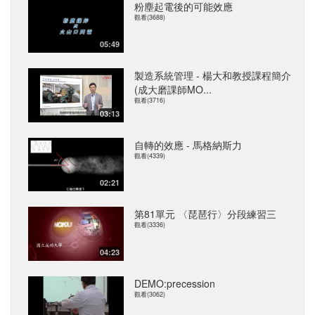
粉塵起電後的可能效應
觀看(3688)
05:49
製造系統管理 - 楊大和教授課程簡介
(成大磨課師MO...
觀看(3716)
03:13
自轉的效應 - 馬格納斯力
觀看(4339)
02:21
第81單元 〈琵琶行〉分段練習三
觀看(3336)
04:23
DEMO:precession
觀看(3062)