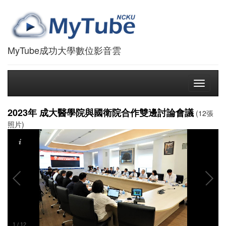
MyTube成功大學數位影音雲
Toggle
navigati
2023年 成大醫學院與國衛院合作雙邊討論會議
(12張
照片)
1
/
12