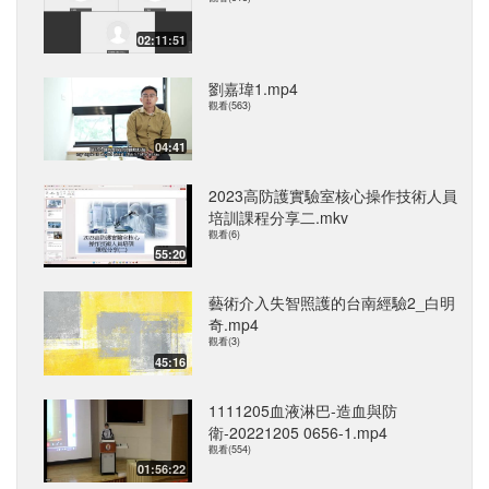
02:11:51
劉嘉瑋1.mp4
觀看(563)
04:41
2023高防護實驗室核心操作技術人員
培訓課程分享二.mkv
觀看(6)
55:20
藝術介入失智照護的台南經驗2_白明
奇.mp4
觀看(3)
45:16
1111205血液淋巴-造血與防
衛-20221205 0656-1.mp4
觀看(554)
01:56:22