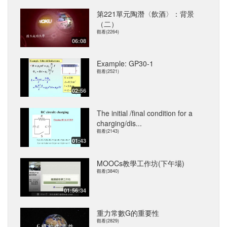
第221單元陶潛〈飲酒〉：背景
（二）
觀看(2264)
06:08
Example: GP30-1
觀看(2521)
02:56
The initial /final condition for a
charging/dis...
觀看(2143)
01:43
MOOCs教學工作坊(下午場)
觀看(3840)
01:56:34
重力常數G的重要性
觀看(2829)