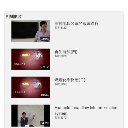
相關影片
雲對地負閃電的放電過程
觀看(3120)
03:28
再生能源(四)
觀看(2825)
07:12
燃燒化學反應(二)
觀看(2660)
19:33
Example: heat flow into an isolated
system
觀看(2379)
04:29