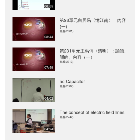
06:55
第98單元白居易〈憶江南〉：內容
(一)
觀看(2601)
08:44
第231單元王禹偁〈清明〉：誦讀、
誦吟、內容（一）
觀看(2713)
07:49
ac-Capacitor
觀看(2382)
04:02
The concept of electric field lines
觀看(2742)
04:24