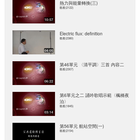
熱力與能量轉換(三)
觀看(2122)
10:57
Electric flux: definition
觀看(2380)
04:05
第46單元 〈清平調〉三首 內容二
觀看(2307)
06:22
第6單元之二 誦吟歌唱示範〈楓橋夜
泊〉
觀看(1845)
03:14
第56單元 航站空間(一)
觀看(2154)