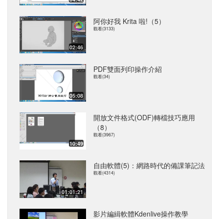
阿你好我 Krita 啦!（5）
觀看(3133)
02:46
PDF雙面列印操作介紹
觀看(34)
05:08
開放文件格式(ODF)轉檔技巧應用
（8）
觀看(3967)
10:49
自由軟體(5)：網路時代的備課筆記法
觀看(4314)
01:01:21
影片編緝軟體Kdenlive操作教學