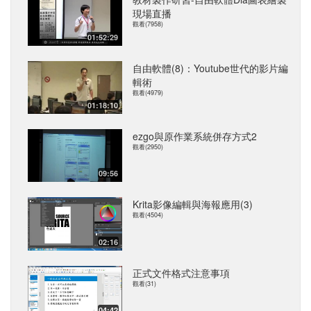
現場直播
觀看(7958)
01:52:29
自由軟體(8)：Youtube世代的影片編
輯術
觀看(4979)
01:18:10
ezgo與原作業系統併存方式2
觀看(2950)
09:56
Krita影像編輯與海報應用(3)
觀看(4504)
02:16
正式文件格式注意事項
觀看(31)
04:42